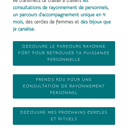
Je transmets ce travail à travers
les
consultations de rayonnement de personnels
,
un parcours d'accompagnement unique en 4
mois
, des cercles de femmes et
des bijoux que
je canalise
.
DÉCOUVRE LE PARCOURS RAYONNE
FORT POUR RETROUVER TA PUISSANCE
PERSONNELLE
PRENDS RDV POUR UNE
CONSULTATION DE RAYONNEMENT
PERSONNEL
DÉCOUVRE MES PROCHAINS CERCLES
ET RITUELS